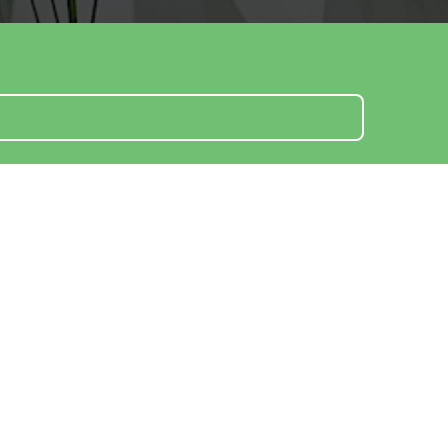
 movil
*