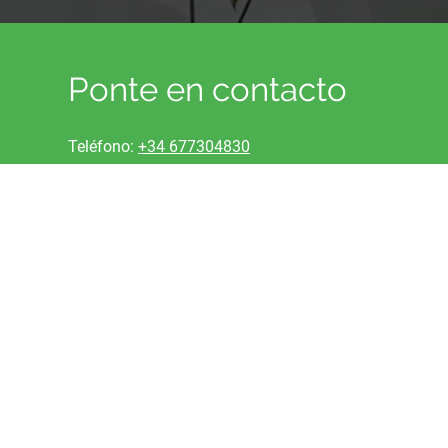
Ponte en contacto
Teléfono:
+34 677304830
Correo electrónico:
infoapaexelche@gmail.com
Dirección: C/ Doctor Sapena 65, Elche, 03204, Alicant